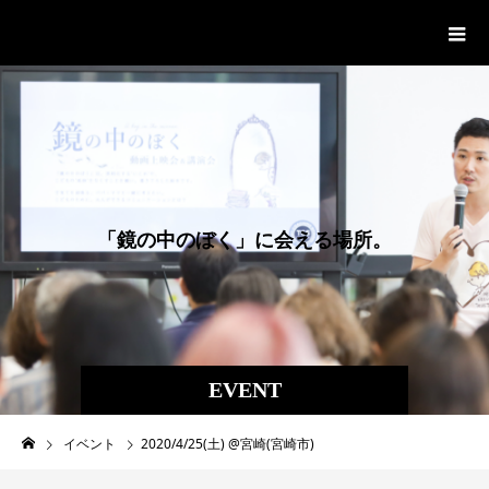
絵本「鏡の中のぼく」Official site
「
鏡
の
中
の
ぼ
く
」
に
会
え
る
場
所
。
EVENT
イベント
2020/4/25(土) @宮崎(宮崎市)